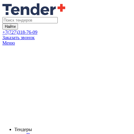
Найти
+7(727)318-76-09
Заказать звонок
Меню
Тендеры