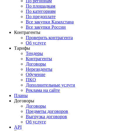
По регионам
По площадкам
По категориям
По предоплате
Все закупки Казахстана
Все закупки России
Контрагенты
Проверить контрагента
Об услуге
Тарифы
Тендеры
Контрагенты
Договоры
Нерезиденты
Обучение
ПКО
Дополнительные услуги
Реклама на сайте
Планы
Договоры
Договоры
Предметы договоров
Выгрузка договоров
Об услуге
API