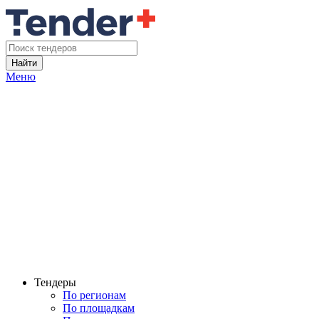
Найти
Меню
Тендеры
По регионам
По площадкам