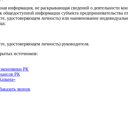
нная информация, не раскрывающая сведений о деятельности ко
к общедоступной информации субъекта предпринимательства от
менте, удостоверяющем личность) или наименование индивидуаль
ца;
нте, удостоверяющем личность) руководителя.
крытых источников:
 экономики РК
нансов РК
Қазына»
Заказать звонок