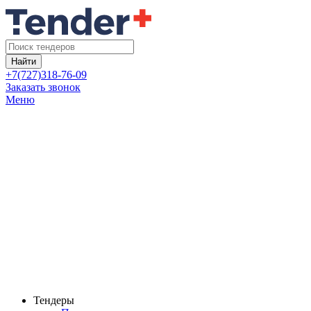
Найти
+7(727)318-76-09
Заказать звонок
Меню
Тендеры