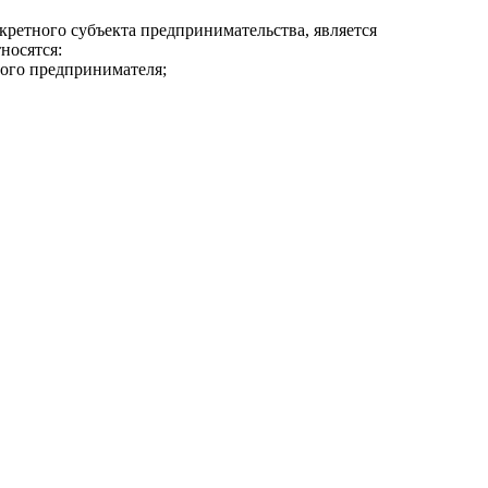
нкретного субъекта предпринимательства,
является
носятся:
ного предпринимателя;