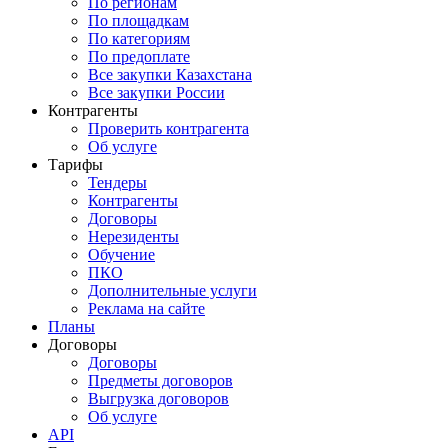
По регионам
По площадкам
По категориям
По предоплате
Все закупки Казахстана
Все закупки России
Контрагенты
Проверить контрагента
Об услуге
Тарифы
Тендеры
Контрагенты
Договоры
Нерезиденты
Обучение
ПКО
Дополнительные услуги
Реклама на сайте
Планы
Договоры
Договоры
Предметы договоров
Выгрузка договоров
Об услуге
API