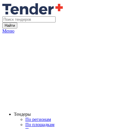
Найти
Меню
Тендеры
По регионам
По площадкам