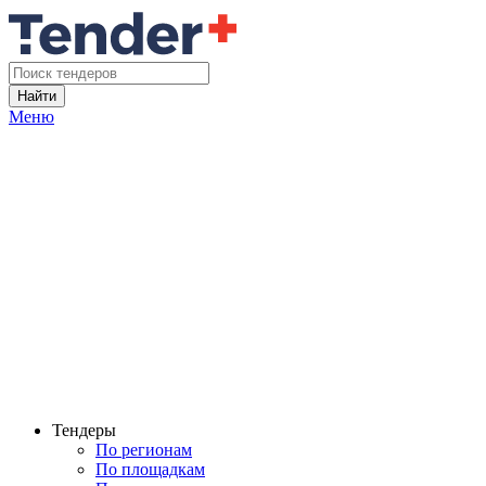
Найти
Меню
Тендеры
По регионам
По площадкам