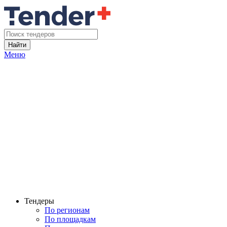
Найти
Меню
Тендеры
По регионам
По площадкам