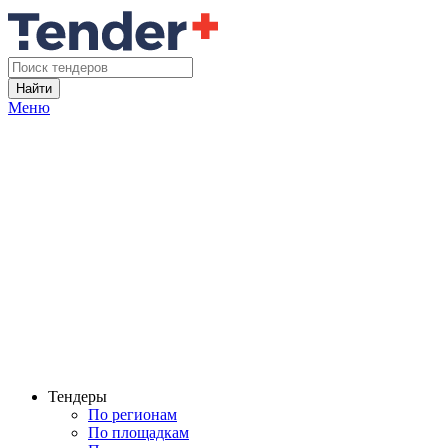
Найти
Меню
Тендеры
По регионам
По площадкам