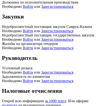
Должники по исполнительным производствам
Необходимо
Войти
или
Зарегистрироваться
Закупки
Недобросовестный поставщик закупок Самрук-Казына
Необходимо
Войти
или
Зарегистрироваться
Недобросовестный поставщик государственных закупок
Необходимо
Войти
или
Зарегистрироваться
Жалобы на организатора тендеров
Необходимо
Войти
или
Зарегистрироваться
Руководитель
Уголовный розыск
Необходимо
Войти
или
Зарегистрироваться
Задолженность по алиментам
Необходимо
Войти
или
Зарегистрироваться
Налоговые отчисления
Открой всю информацию
за 1000 тенге
. Или оформи
подписку
на безлимитные проверки