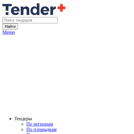
Найти
Меню
Тендеры
По регионам
По площадкам