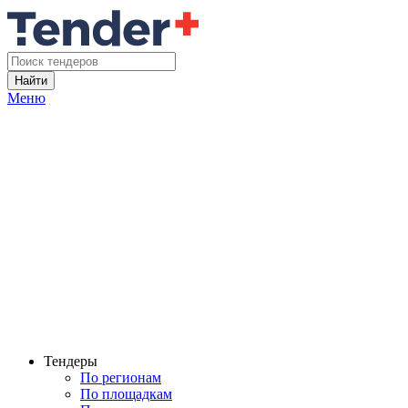
Найти
Меню
Тендеры
По регионам
По площадкам