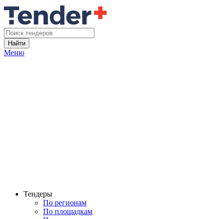
Найти
Меню
Тендеры
По регионам
По площадкам