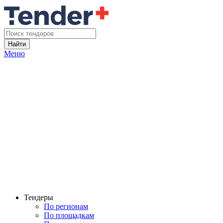
Найти
Меню
Тендеры
По регионам
По площадкам