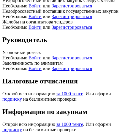
Недобросовестный поставщик закупок Самрук-Казына
Необходимо
Войти
или
Зарегистрироваться
Недобросовестный поставщик государственных закупок
Необходимо
Войти
или
Зарегистрироваться
Жалобы на организатора тендеров
Необходимо
Войти
или
Зарегистрироваться
Руководитель
Уголовный розыск
Необходимо
Войти
или
Зарегистрироваться
Задолженность по алиментам
Необходимо
Войти
или
Зарегистрироваться
Налоговые отчисления
Открой всю информацию
за 1000 тенге
. Или оформи
подписку
на безлимитные проверки
Информация по закупкам
Открой всю информацию
за 1000 тенге
. Или оформи
подписку
на безлимитные проверки