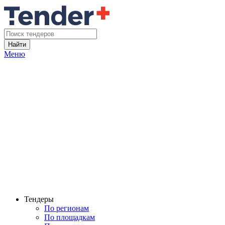
Найти
Меню
Тендеры
По регионам
По площадкам