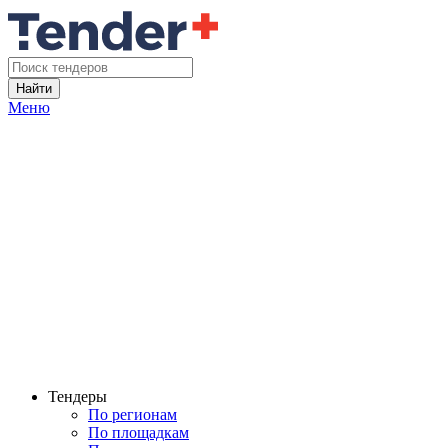
Найти
Меню
Тендеры
По регионам
По площадкам