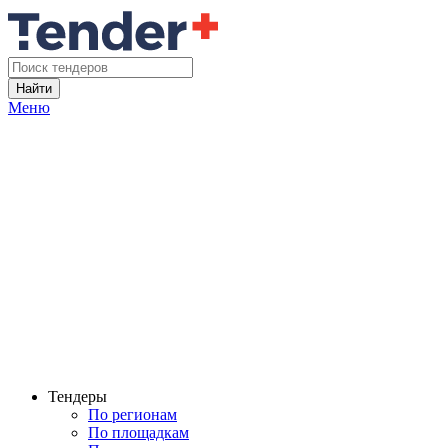
Найти
Меню
Тендеры
По регионам
По площадкам