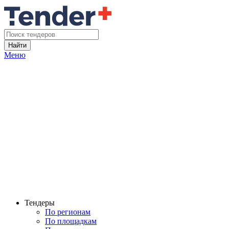
Найти
Меню
Тендеры
По регионам
По площадкам