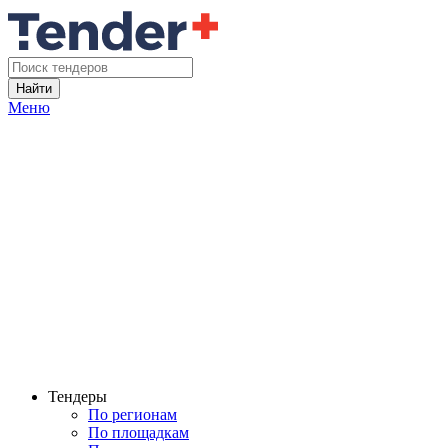
Найти
Меню
Тендеры
По регионам
По площадкам