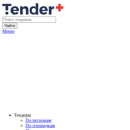
Найти
Меню
Тендеры
По регионам
По площадкам