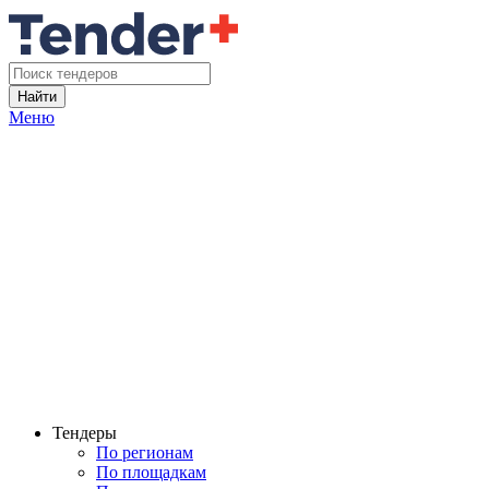
Найти
Меню
Тендеры
По регионам
По площадкам