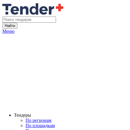
Найти
Меню
Тендеры
По регионам
По площадкам