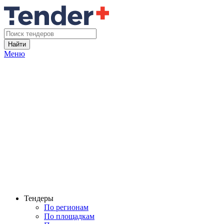
Найти
Меню
Тендеры
По регионам
По площадкам