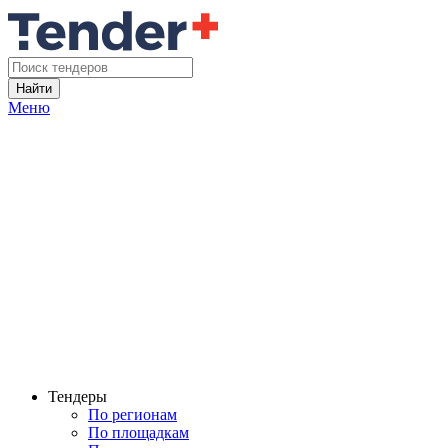
Найти
Меню
Тендеры
По регионам
По площадкам