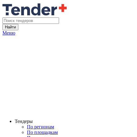
Найти
Меню
Тендеры
По регионам
По площадкам