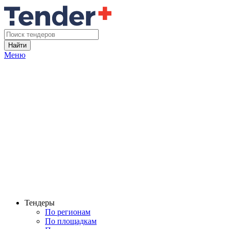
Найти
Меню
Тендеры
По регионам
По площадкам