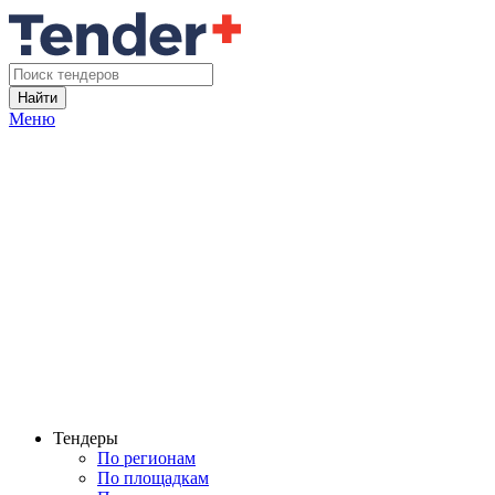
Найти
Меню
Тендеры
По регионам
По площадкам