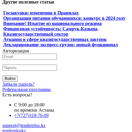
Другие полезные статьи
Госзакупки: изменения в Правилах
Организация питания обучающихся: конкурс в 2024 году
Внимание! Изъятие из национального режима
Финансовая устойчивость: Самрук-Казына,
Квазигосударственный сектор
Аукцион в сфере квазигосударственных закупок
Декларирование экспресс-грузов: новый функционал
Авторизация
Войти
Забыли пароль?
Реферальная программа
Есть вопросы?
С 9:00 до 18:00
по времени Астаны
+7(727)318-76-09
support@tenderplus.kz
tenderpluskz