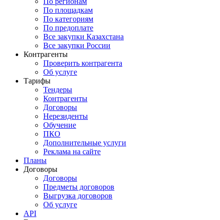
По регионам
По площадкам
По категориям
По предоплате
Все закупки Казахстана
Все закупки России
Контрагенты
Проверить контрагента
Об услуге
Тарифы
Тендеры
Контрагенты
Договоры
Нерезиденты
Обучение
ПКО
Дополнительные услуги
Реклама на сайте
Планы
Договоры
Договоры
Предметы договоров
Выгрузка договоров
Об услуге
API