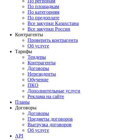
По регионам
По площадкам
По категориям
По предоплате
Все закупки Казахстана
Все закупки России
Контрагенты
Проверить контрагента
Об услуге
Тарифы
Тендеры
Контрагенты
Договоры
Нерезиденты
Обучение
ПКО
Дополнительные услуги
Реклама на сайте
Планы
Договоры
Договоры
Предметы договоров
Выгрузка договоров
Об услуге
API