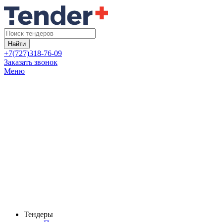
Найти
+7(727)318-76-09
Заказать звонок
Меню
Тендеры