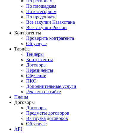
По регионам
По площадкам
По категориям
По предоплате
Все закупки Казахстана
Все закупки России
Контрагенты
Проверить контрагента
Об услуге
Тарифы
Тендеры
Контрагенты
Договоры
Нерезиденты
Обучение
ПКО
Дополнительные услуги
Реклама на сайте
Планы
Договоры
Договоры
Предметы договоров
Выгрузка договоров
Об услуге
API