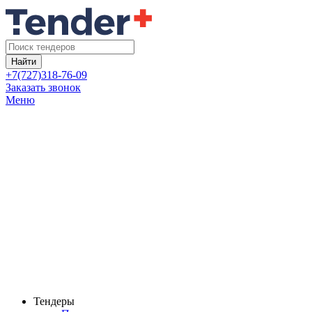
Найти
+7(727)318-76-09
Заказать звонок
Меню
Тендеры