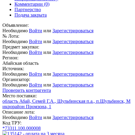
Комментарии
(0)
Партнерство
Подача закрыта
Объявление:
Необходимо
Войти
или
Зарегистрироваться
№ Лота:
Необходимо
Войти
или
Зарегистрироваться
Предмет закупки:
Необходимо
Войти
или
Зарегистрироваться
Регион:
Абайская область
Источник:
Необходимо
Войти
или
Зарегистрироваться
Организатор:
Необходимо
Войти
или
Зарегистрироваться
Проверить контрагента
Место поставки:
область Абай, Семей Г.А., Шульбинская п.а., п.Шульбинск, М
икрорайон Промзона, 1
Описание лота:
Необходимо
Войти
или
Зарегистрироваться
Код ТРУ:
*73311.100.000008