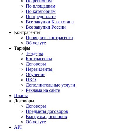
По регионам
По площадкам
По категориям
По предоплате
Все закупки Казахстана
Все закупки России
Контрагенты
Проверить контрагента
Об услуге
Тарифы
Тендеры
Контрагенты
Договоры
Нерезиденты
Обучение
ПКО
Дополнительные услуги
Реклама на сайте
Планы
Договоры
Договоры
Предметы договоров
Выгрузка договоров
Об услуге
API