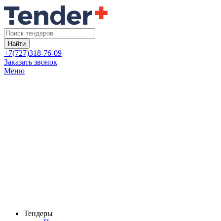
Найти
+7(727)318-76-09
Заказать звонок
Меню
Тендеры