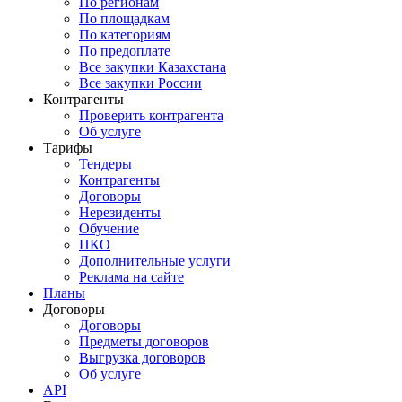
По регионам
По площадкам
По категориям
По предоплате
Все закупки Казахстана
Все закупки России
Контрагенты
Проверить контрагента
Об услуге
Тарифы
Тендеры
Контрагенты
Договоры
Нерезиденты
Обучение
ПКО
Дополнительные услуги
Реклама на сайте
Планы
Договоры
Договоры
Предметы договоров
Выгрузка договоров
Об услуге
API