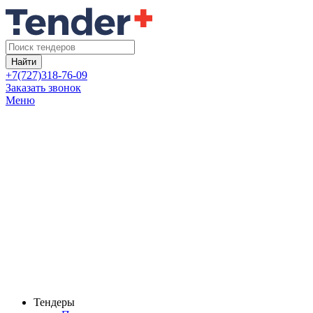
Найти
+7(727)318-76-09
Заказать звонок
Меню
Тендеры