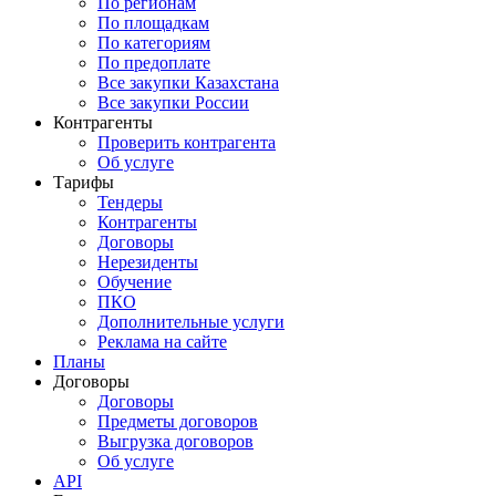
По регионам
По площадкам
По категориям
По предоплате
Все закупки Казахстана
Все закупки России
Контрагенты
Проверить контрагента
Об услуге
Тарифы
Тендеры
Контрагенты
Договоры
Нерезиденты
Обучение
ПКО
Дополнительные услуги
Реклама на сайте
Планы
Договоры
Договоры
Предметы договоров
Выгрузка договоров
Об услуге
API