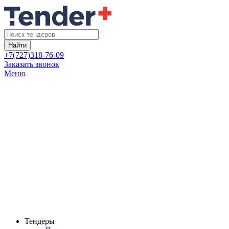
Найти
+7(727)318-76-09
Заказать звонок
Меню
Тендеры