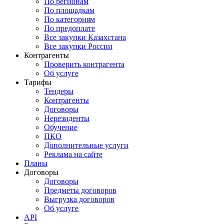
По регионам
По площадкам
По категориям
По предоплате
Все закупки Казахстана
Все закупки России
Контрагенты
Проверить контрагента
Об услуге
Тарифы
Тендеры
Контрагенты
Договоры
Нерезиденты
Обучение
ПКО
Дополнительные услуги
Реклама на сайте
Планы
Договоры
Договоры
Предметы договоров
Выгрузка договоров
Об услуге
API