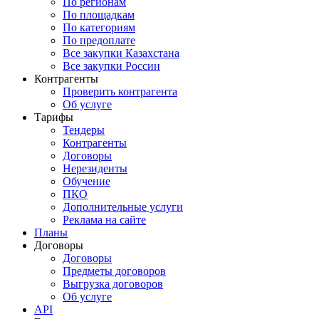
По регионам
По площадкам
По категориям
По предоплате
Все закупки Казахстана
Все закупки России
Контрагенты
Проверить контрагента
Об услуге
Тарифы
Тендеры
Контрагенты
Договоры
Нерезиденты
Обучение
ПКО
Дополнительные услуги
Реклама на сайте
Планы
Договоры
Договоры
Предметы договоров
Выгрузка договоров
Об услуге
API