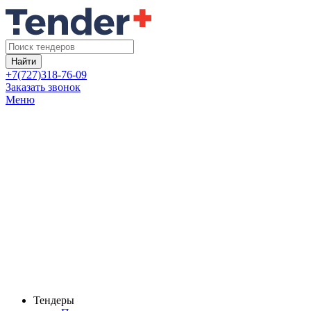
Найти
+7(727)318-76-09
Заказать звонок
Меню
Тендеры