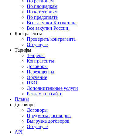
По регионам
По площадкам
По категориям
По предоплате
Все закупки Казахстана
Все закупки России
Контрагенты
Проверить контрагента
Об услуге
Тарифы
Тендеры
Контрагенты
Договоры
Нерезиденты
Обучение
ПКО
Дополнительные услуги
Реклама на сайте
Планы
Договоры
Договоры
Предметы договоров
Выгрузка договоров
Об услуге
API