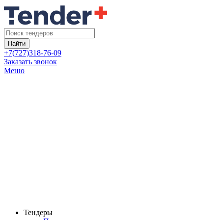
Найти
+7(727)318-76-09
Заказать звонок
Меню
Тендеры