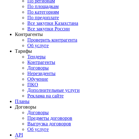
По регионам
По площадкам
По категориям
По предоплате
Все закупки Казахстана
Все закупки России
Контрагенты
Проверить контрагента
Об услуге
Тарифы
Тендеры
Контрагенты
Договоры
Нерезиденты
Обучение
ПКО
Дополнительные услуги
Реклама на сайте
Планы
Договоры
Договоры
Предметы договоров
Выгрузка договоров
Об услуге
API