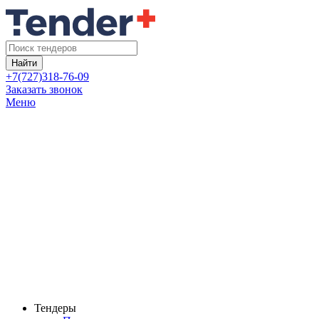
Найти
+7(727)318-76-09
Заказать звонок
Меню
Тендеры