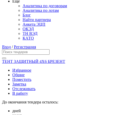
Еще
Аналитика по договорам
Аналитика по лотам
Блог
Найти партнера
Анкета ЭЦП
ОКЭД
ТН ВЭД
КАТО
Вход
/
Регистрация
ТЕНТ ЗАЩИТНЫЙ 4Х6 БРЕЗЕНТ
Избранное
Общие
Поместить
Заметка
Отслеживать
В работу
До окончания тендера осталось:
дней