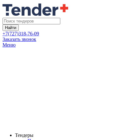
Найти
+7(727)318-76-09
Заказать звонок
Меню
Тендеры