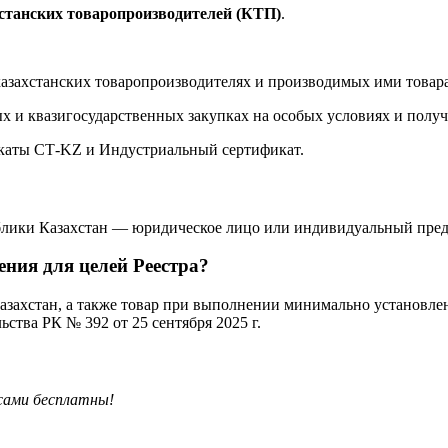
хстанских товаропроизводителей (КТП)
.
казахстанских товаропроизводителях и производимых ими товара
ных и квазигосударственных закупках на особых условиях и полу
икаты СТ-KZ и Индустриальный сертификат.
блики Казахстан — юридическое лицо или индивидуальный пре
ения для целей Реестра?
азахстан, а также товар при выполнении минимально установле
тва РК № 392 от 25 сентября 2025 г.
исами бесплатны!