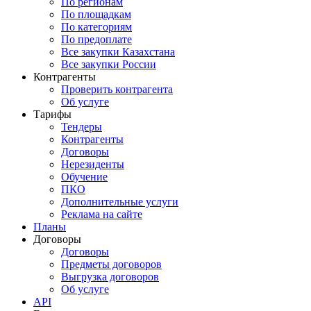
По регионам
По площадкам
По категориям
По предоплате
Все закупки Казахстана
Все закупки России
Контрагенты
Проверить контрагента
Об услуге
Тарифы
Тендеры
Контрагенты
Договоры
Нерезиденты
Обучение
ПКО
Дополнительные услуги
Реклама на сайте
Планы
Договоры
Договоры
Предметы договоров
Выгрузка договоров
Об услуге
API