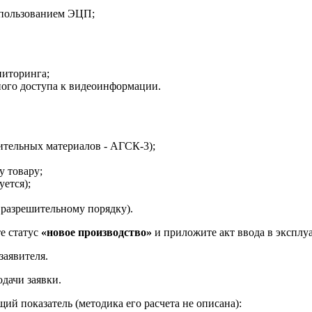
пользованием ЭЦП;
ниторинга;
ного доступа к видеоинформации.
тельных материалов - АГСК-3);
у товару;
уется);
 разрешительному порядку).
те статус
«новое производство»
и приложите акт ввода в эксплу
заявителя.
одачи заявки.
ий показатель (методика его расчета не описана):