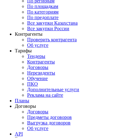
По регионам
По площадкам
По категориям
По предоплате
Все закупки Казахстана
Все закупки России
Контрагенты
Проверить контрагента
Об услуге
Тарифы
Тендеры
Контрагенты
Договоры
Нерезиденты
Обучение
ПКО
Дополнительные услуги
Реклама на сайте
Планы
Договоры
Договоры
Предметы договоров
Выгрузка договоров
Об услуге
API