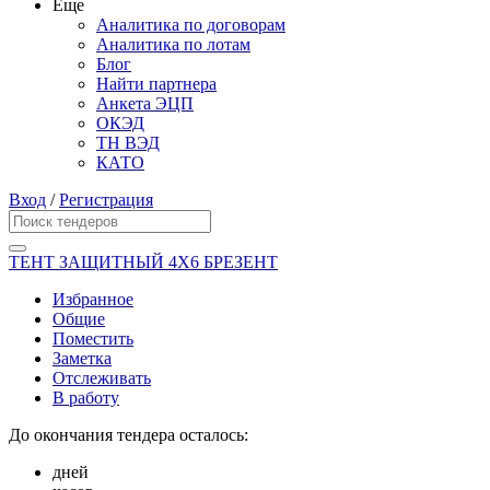
Еще
Аналитика по договорам
Аналитика по лотам
Блог
Найти партнера
Анкета ЭЦП
ОКЭД
ТН ВЭД
КАТО
Вход
/
Регистрация
ТЕНТ ЗАЩИТНЫЙ 4Х6 БРЕЗЕНТ
Избранное
Общие
Поместить
Заметка
Отслеживать
В работу
До окончания тендера осталось:
дней