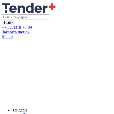
Найти
+7(727)318-76-09
Заказать звонок
Меню
Тендеры