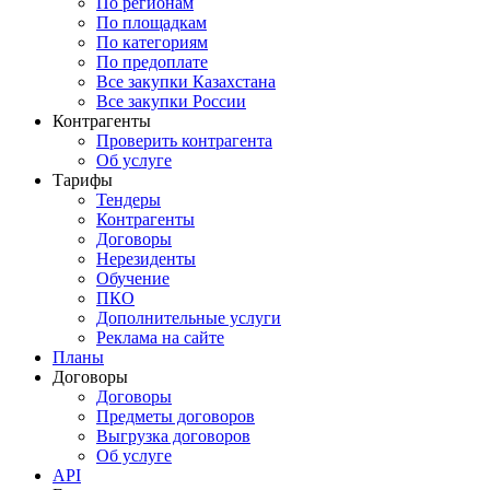
По регионам
По площадкам
По категориям
По предоплате
Все закупки Казахстана
Все закупки России
Контрагенты
Проверить контрагента
Об услуге
Тарифы
Тендеры
Контрагенты
Договоры
Нерезиденты
Обучение
ПКО
Дополнительные услуги
Реклама на сайте
Планы
Договоры
Договоры
Предметы договоров
Выгрузка договоров
Об услуге
API