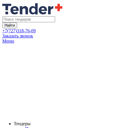
Найти
+7(727)318-76-09
Заказать звонок
Меню
Тендеры