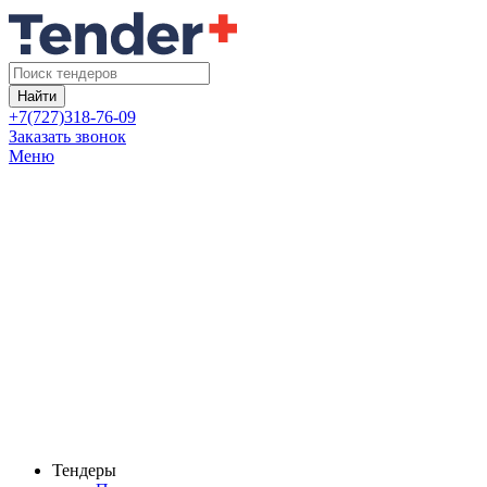
Найти
+7(727)318-76-09
Заказать звонок
Меню
Тендеры