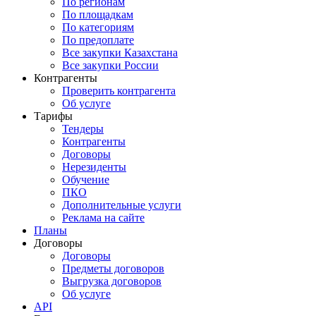
По регионам
По площадкам
По категориям
По предоплате
Все закупки Казахстана
Все закупки России
Контрагенты
Проверить контрагента
Об услуге
Тарифы
Тендеры
Контрагенты
Договоры
Нерезиденты
Обучение
ПКО
Дополнительные услуги
Реклама на сайте
Планы
Договоры
Договоры
Предметы договоров
Выгрузка договоров
Об услуге
API