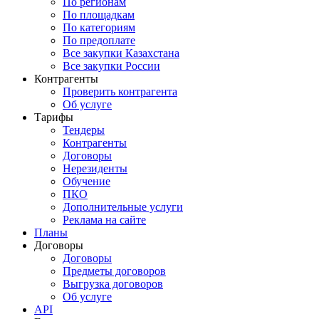
По регионам
По площадкам
По категориям
По предоплате
Все закупки Казахстана
Все закупки России
Контрагенты
Проверить контрагента
Об услуге
Тарифы
Тендеры
Контрагенты
Договоры
Нерезиденты
Обучение
ПКО
Дополнительные услуги
Реклама на сайте
Планы
Договоры
Договоры
Предметы договоров
Выгрузка договоров
Об услуге
API