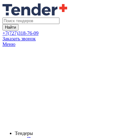
Найти
+7(727)318-76-09
Заказать звонок
Меню
Тендеры