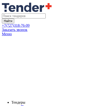
Найти
+7(727)318-76-09
Заказать звонок
Меню
Тендеры