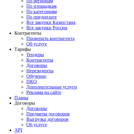
По регионам
По площадкам
По категориям
По предоплате
Все закупки Казахстана
Все закупки России
Контрагенты
Проверить контрагента
Об услуге
Тарифы
Тендеры
Контрагенты
Договоры
Нерезиденты
Обучение
ПКО
Дополнительные услуги
Реклама на сайте
Планы
Договоры
Договоры
Предметы договоров
Выгрузка договоров
Об услуге
API