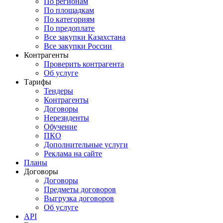
По регионам
По площадкам
По категориям
По предоплате
Все закупки Казахстана
Все закупки России
Контрагенты
Проверить контрагента
Об услуге
Тарифы
Тендеры
Контрагенты
Договоры
Нерезиденты
Обучение
ПКО
Дополнительные услуги
Реклама на сайте
Планы
Договоры
Договоры
Предметы договоров
Выгрузка договоров
Об услуге
API