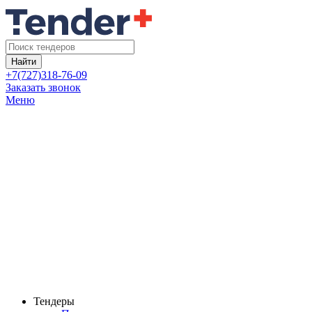
Найти
+7(727)318-76-09
Заказать звонок
Меню
Тендеры