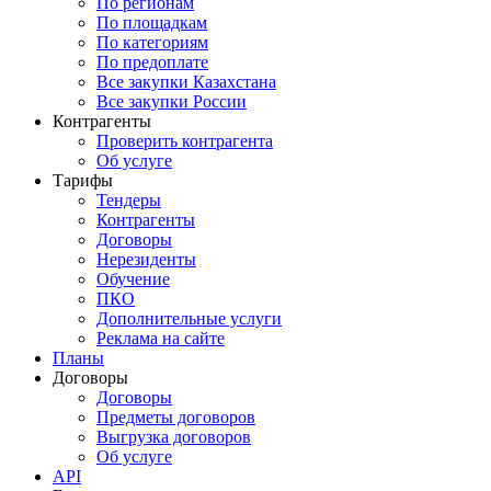
По регионам
По площадкам
По категориям
По предоплате
Все закупки Казахстана
Все закупки России
Контрагенты
Проверить контрагента
Об услуге
Тарифы
Тендеры
Контрагенты
Договоры
Нерезиденты
Обучение
ПКО
Дополнительные услуги
Реклама на сайте
Планы
Договоры
Договоры
Предметы договоров
Выгрузка договоров
Об услуге
API