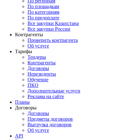
По регионам
По площадкам
По категориям
По предоплате
Все закупки Казахстана
Все закупки России
Контрагенты
Проверить контрагента
Об услуге
Тарифы
Тендеры
Контрагенты
Договоры
Нерезиденты
Обучение
ПКО
Дополнительные услуги
Реклама на сайте
Планы
Договоры
Договоры
Предметы договоров
Выгрузка договоров
Об услуге
API