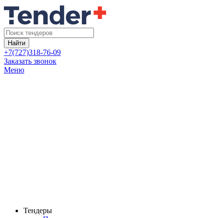
Найти
+7(727)318-76-09
Заказать звонок
Меню
Тендеры