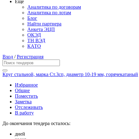
Еще
Аналитика по договорам
Аналитика по лотам
Блог
Найти партнера
Анкета ЭЦП
ОКЭД
ТН ВЭД
КАТО
Вход
/
Регистрация
Круг стальной, марка Ст.3сп, диаметр 10-19 мм, горячекатаный
Избранное
Общие
Поместить
Заметка
Отслеживать
В работу
До окончания тендера осталось:
дней