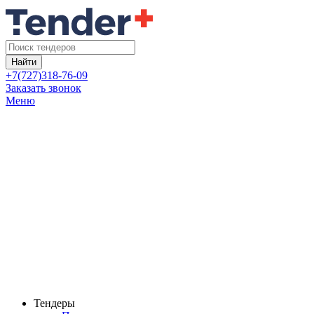
Найти
+7(727)318-76-09
Заказать звонок
Меню
Тендеры