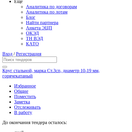
Еще
Аналитика по договорам
Аналитика по лотам
Блог
Найти партнера
Анкета ЭЦП
ОКЭД
ТН ВЭД
КАТО
Вход
/
Регистрация
Круг стальной, марка Ст.3сп, диаметр 10-19 мм,
горячекатаный
Избранное
Общие
Поместить
Заметка
Отслеживать
В работу
До окончания тендера осталось: