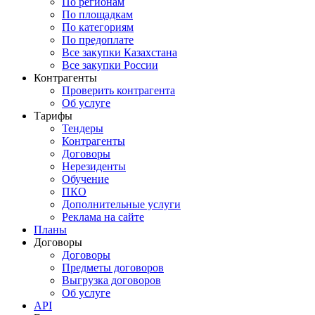
По регионам
По площадкам
По категориям
По предоплате
Все закупки Казахстана
Все закупки России
Контрагенты
Проверить контрагента
Об услуге
Тарифы
Тендеры
Контрагенты
Договоры
Нерезиденты
Обучение
ПКО
Дополнительные услуги
Реклама на сайте
Планы
Договоры
Договоры
Предметы договоров
Выгрузка договоров
Об услуге
API