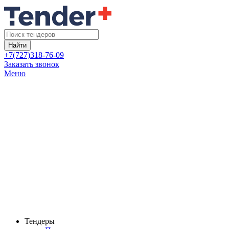
Найти
+7(727)318-76-09
Заказать звонок
Меню
Тендеры