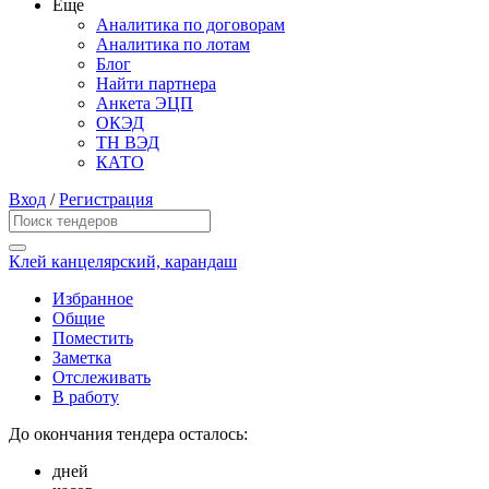
Еще
Аналитика по договорам
Аналитика по лотам
Блог
Найти партнера
Анкета ЭЦП
ОКЭД
ТН ВЭД
КАТО
Вход
/
Регистрация
Клей канцелярский, карандаш
Избранное
Общие
Поместить
Заметка
Отслеживать
В работу
До окончания тендера осталось:
дней