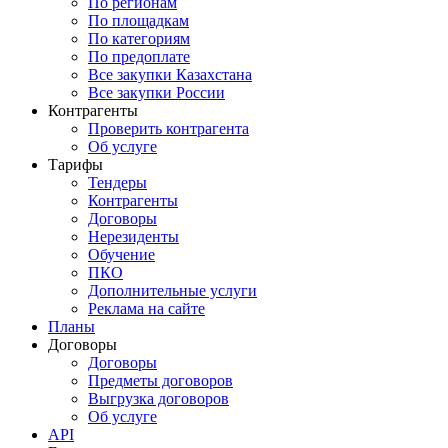
По регионам
По площадкам
По категориям
По предоплате
Все закупки Казахстана
Все закупки России
Контрагенты
Проверить контрагента
Об услуге
Тарифы
Тендеры
Контрагенты
Договоры
Нерезиденты
Обучение
ПКО
Дополнительные услуги
Реклама на сайте
Планы
Договоры
Договоры
Предметы договоров
Выгрузка договоров
Об услуге
API