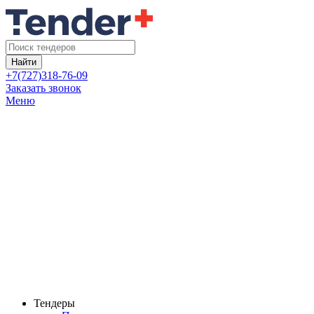
Найти
+7(727)318-76-09
Заказать звонок
Меню
Тендеры