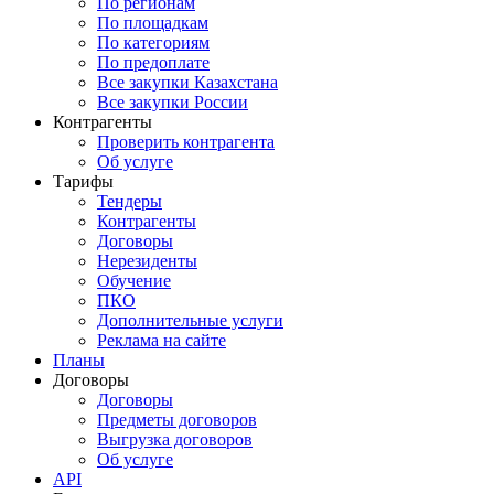
По регионам
По площадкам
По категориям
По предоплате
Все закупки Казахстана
Все закупки России
Контрагенты
Проверить контрагента
Об услуге
Тарифы
Тендеры
Контрагенты
Договоры
Нерезиденты
Обучение
ПКО
Дополнительные услуги
Реклама на сайте
Планы
Договоры
Договоры
Предметы договоров
Выгрузка договоров
Об услуге
API