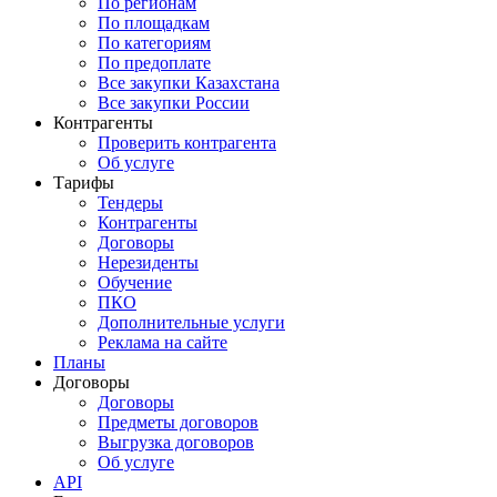
По регионам
По площадкам
По категориям
По предоплате
Все закупки Казахстана
Все закупки России
Контрагенты
Проверить контрагента
Об услуге
Тарифы
Тендеры
Контрагенты
Договоры
Нерезиденты
Обучение
ПКО
Дополнительные услуги
Реклама на сайте
Планы
Договоры
Договоры
Предметы договоров
Выгрузка договоров
Об услуге
API