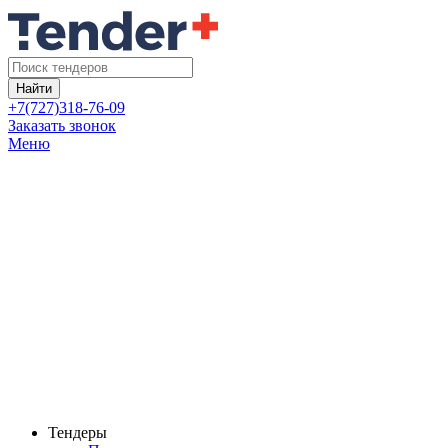
Найти
+7(727)318-76-09
Заказать звонок
Меню
Тендеры