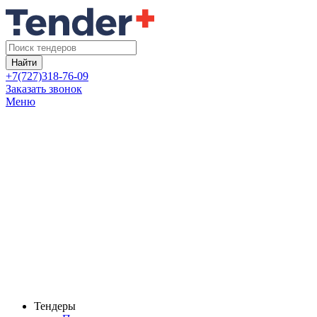
Найти
+7(727)318-76-09
Заказать звонок
Меню
Тендеры