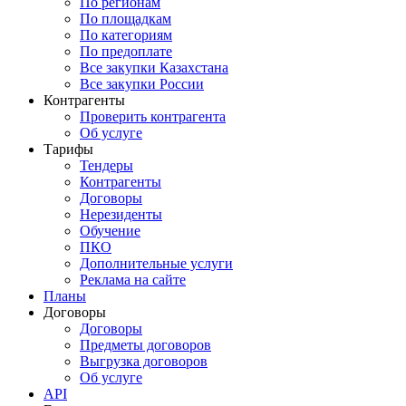
По регионам
По площадкам
По категориям
По предоплате
Все закупки Казахстана
Все закупки России
Контрагенты
Проверить контрагента
Об услуге
Тарифы
Тендеры
Контрагенты
Договоры
Нерезиденты
Обучение
ПКО
Дополнительные услуги
Реклама на сайте
Планы
Договоры
Договоры
Предметы договоров
Выгрузка договоров
Об услуге
API