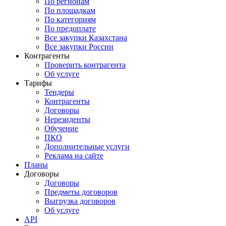
По регионам
По площадкам
По категориям
По предоплате
Все закупки Казахстана
Все закупки России
Контрагенты
Проверить контрагента
Об услуге
Тарифы
Тендеры
Контрагенты
Договоры
Нерезиденты
Обучение
ПКО
Дополнительные услуги
Реклама на сайте
Планы
Договоры
Договоры
Предметы договоров
Выгрузка договоров
Об услуге
API