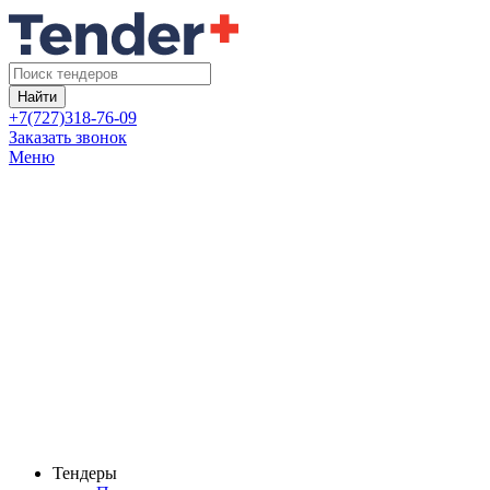
Найти
+7(727)318-76-09
Заказать звонок
Меню
Тендеры