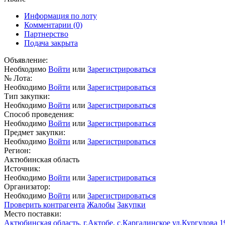
Информация по лоту
Комментарии
(0)
Партнерство
Подача закрыта
Объявление:
Необходимо
Войти
или
Зарегистрироваться
№ Лота:
Необходимо
Войти
или
Зарегистрироваться
Тип закупки:
Необходимо
Войти
или
Зарегистрироваться
Способ проведения:
Необходимо
Войти
или
Зарегистрироваться
Предмет закупки:
Необходимо
Войти
или
Зарегистрироваться
Регион:
Актюбинская область
Источник:
Необходимо
Войти
или
Зарегистрироваться
Организатор:
Необходимо
Войти
или
Зарегистрироваться
Проверить контрагента
Жалобы
Закупки
Место поставки:
Актюбинская область, г.Актобе, с.Каргалинское ул.Кургулова 1